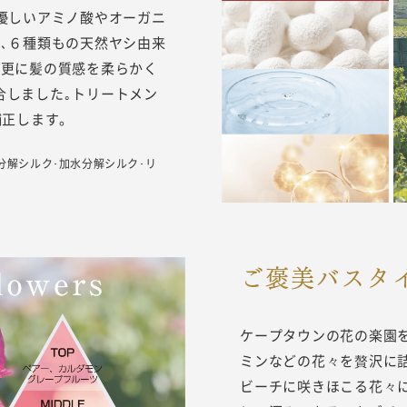
優しいアミノ酸やオーガニ
､６種類もの天然ヤシ由来
｡更に髪の質感を柔らかく
合しました｡トリートメン
補正します。
分解シルク･加水分解シルク･リ
ご褒美バスタ
ケープタウンの花の楽園を
ミンなどの花々を贅沢に
ビーチに咲きほこる花々