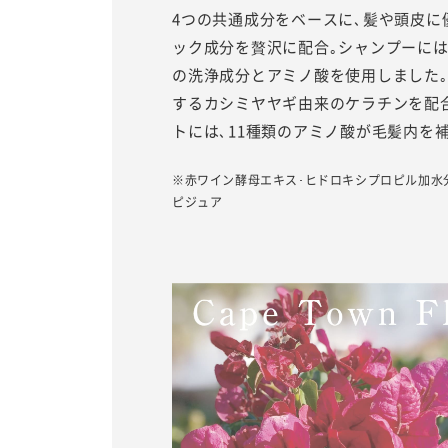
4つの共通成分をベースに､髪や頭皮に
ック成分を贅沢に配合｡シャンプーには
の洗浄成分とアミノ酸を使用しました
するカシミヤヤギ由来のケラチンを配
トには､11種類のアミノ酸が毛髪内を
※赤ワイン酵母エキス･ヒドロキシプロピル加水
ピジュア