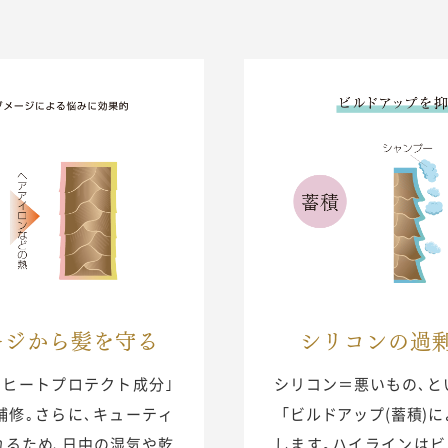
ージから髪を守る
シリコンの過
｢ヒートプロテクト成分｣
シリコン＝悪いもの､と
補修｡さらに､キューティ
「ビルドアップ(蓄積)
れるため､日中の湿気や乾
します｡ハイラインはビ