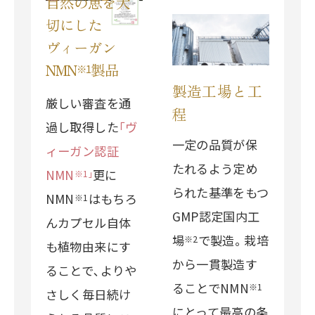
自然の恵を大
切にした
ヴィーガン
NMN
製品
※1
製造工場と工
厳しい審査を通
程
過し取得した
｢ヴ
一定の品質が保
ィーガン認証
たれるよう定め
NMN
更に
※1｣
られた基準をもつ
NMN
はもちろ
※1
GMP認定国内工
んカプセル自体
場
で製造｡ 栽培
※2
も植物由来にす
から一貫製造す
ることで､よりや
ることでNMN
※1
さしく毎日続け
にとって最高の条