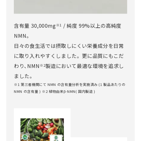
含有量 30,000mg
/ 純度 99%以上の高純度
※1
NMN。
日々の食生活では摂取しにくい栄養成分を日常
に取り入れやすくしました。更に品質にもこだ
わり､NMN
製造において最適な環境を追求し
※2
ました。
※1 第三者機関にて NMN の含有量分析を実施済み (1 製品あたりの
NMN の含有量 ) ※2 植物由来β-NMN( 国内製造 )