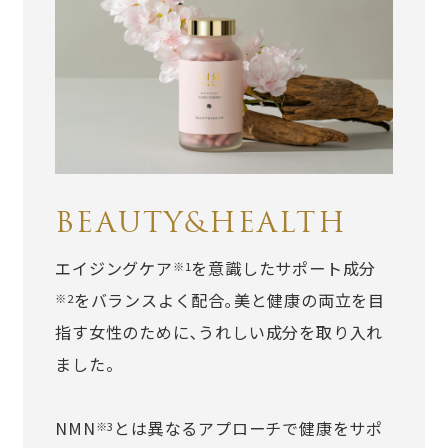
BEAUTY&HEALTH
エイジングケア
を意識したサポート成分
※1
をバランスよく配合｡美と健康の両立を目
※2
指す女性のために､うれしい成分を取り入れ
ました。
NMN
とは異なるアプローチで健康をサポ
※3