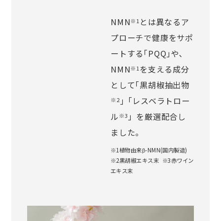
NMN
とは異なるア
※1
プローチで健康をサポ
ートする｢PQQ｣や､
NMN
を支える成分
※1
として｢黒胡椒抽出物
｣「レスベラトロー
※2
ル
」を厳選配合し
※3
ました。
※1植物由来β-NMN(国内製造)
※2黒胡椒エキス末 ※3赤ワイン
エキス末