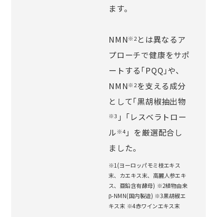
ます。
NMN
とは異なるア
※2
プローチで健康をサポ
ートする｢PQQ｣や､
NMN
を支える成分
※2
として｢黒胡椒抽出物
｣「レスベラトロー
※3
ル
」を厳選配合し
※4
ました。
※1(ヨーロッパモミ枝エキス
末、カエキス末、高麗人参エキ
ス、亜鉛含有酵母) ※2植物由来
β-NMN(国内製造) ※3黒胡椒エ
キス末 ※4赤ワインエキス末