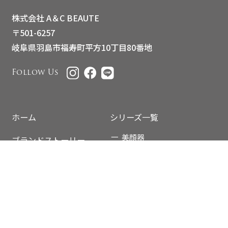
株式会社 A＆C BEAUTE
〒501-6257
岐阜県羽島市福寿町平方10丁目80番地
Follow Us
ホーム
シリーズ一覧
美顔器
ブランドストーリー
美顔器専用化粧品
使用ステップ一覧
ハイライン
取扱説明書【美顔器】
ザ ゴールデンビューティ
ー
直営店舗
ザ ホワイトアウト