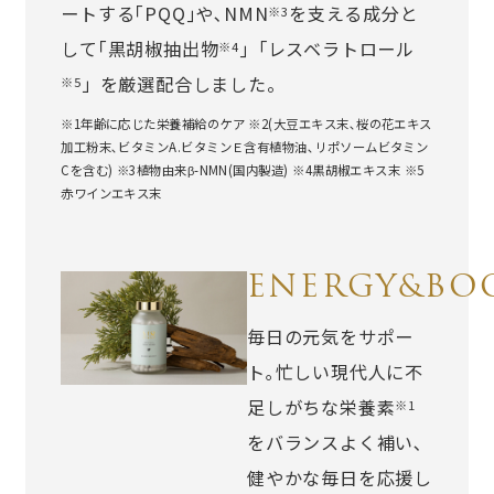
ートする｢PQQ｣や､NMN
を支える成分と
※3
して｢黒胡椒抽出物
｣「レスベラトロール
※4
」を厳選配合しました。
※5
※1年齢に応じた栄養補給のケア ※2(大豆エキス末､桜の花エキス
加工粉末､ビタミンA.ビタミンＥ含有植物油､リポソームビタミン
Cを含む) ※3植物由来β-NMN(国内製造) ※4黒胡椒エキス末 ※5
赤ワインエキス末
ENERGY&BO
毎日の元気をサポー
ト｡忙しい現代人に不
足しがちな栄養素
※1
をバランスよく補い､
健やかな毎日を応援し