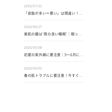
と生活習慣
2026/07/31
「皮脂が多い＝悪い」は間違い！毛
穴・ニキビ・インナードライを防ぐ
皮脂の正しい知識
2026/04/17
美肌の鍵は“質の良い睡眠”｜眠って
いる間にお肌が変わる仕組み
2026/05/08
初夏の紫外線に要注意｜5〜6月に肌
老化が進む理由と正しい対策
2026/04/03
春の肌トラブルに要注意！今すぐ始
めたい春のスキンケア