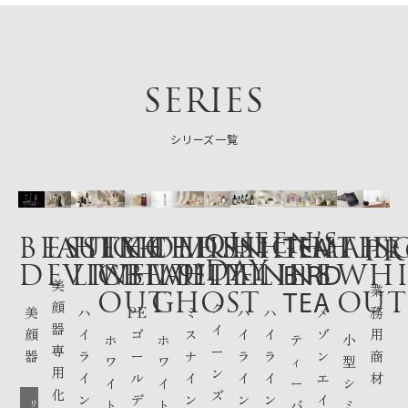
SERIES
シリーズ一覧
Q
UEEN’S
BEAUTY
ESSENCE
HIGH
THE
GOLDEN
THE
MISS
HIGH
HIGH
TEA
MAIS
THE
PR
DAY
DEVICE
LINE
WHITE
BEAUTY
WHITE
9’
LINE
LINE
BIRD
8
WHI
美
業
OUT
GHOST
TEA
OUT
顔
ク
美
ハ
PE
ミ
ハ
ハ
メ
務
器
イ
顔
イ
ゴ
ス
イ
イ
ゾ
用
ホ
ホ
テ
小
専
ー
器
ラ
ー
ナ
ラ
ラ
ン
商
ワ
ワ
ィ
型
用
ン
イ
ル
イ
イ
イ
エ
材
イ
イ
ー
シ
化
ズ
ン
デ
ン
ン
ン
イ
ト
ト
バ
ミ
リ