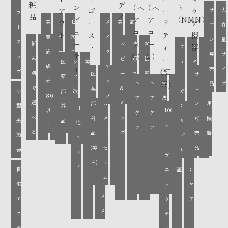
粧
デ
ン
（ヘ
（ヘ
ト
ア
ゴ
ー
ケ
サ
大
フ
品
イ
ビ
ア
ア
（NMN）
ウ
ー
ド
ア
美
フ
毛
メ
美
高
ロ
容
ト
ュ
コ
コ
ト
ス
テ
機
容
ラ
穴
イ
容
い
ン
量
ア
ー
ス
ー
悩
美
発
ベ
時
純
ト
ィ
器
ヴ
ボ
純
液
ー
ケ
ク
液
機
専
サ
テ
メ）
ム）
ッ
み
顔
酵
ー
ビ
短
国
ィ
タ
度
医
シ
美
成
レ
ア
ア
ベ
能
ィ
売
イ
(紅
プ
別
器
美
ー
コ
産
医
ブ
発
サ
業
ー
ニ
99%
薬
ワ
白
ー
分
ン
ッ
ー
性
茶)
ヘ
頭
ヘ
オ
頭
オ
品
ズ
で
専
容
&
ス
ヴ
薬
ー
酵
ロ
務
小
ガ
カ
以
部
改
&
80%
配
プ
ス
ア
皮
ア
ー
皮
ー
選
用
成
キ
メ
ィ
部
ス
フ
ン
用
型
ン
ル
上
外
善
抗
自
発
美
以
合
100％
有
飲
ケ
の
ケ
ガ
の
ガ
べ
分
ッ
ー
外
タ
ァ
専
機
美
サ
NMN
品
炎
宅
酵
顔
上
オ
機
む
ア
エ
ア
ニ
エ
ニ
る
ズ
ガ
品
ー
ン
売
器
顔
プ
症
エ
美
器
ー
JAS
ス
イ
ッ
イ
ッ
ン
(美
セ
デ
品
器
リ
ス
容
専
ガ
認
キ
ジ
ク
ジ
ク
コ
白)
ラ
テ
成
用
自
ニ
証
ン
ン
ン
ス
ム
分
コ
宅
ッ
ケ
グ
グ
メ
ス
エ
ク
ア
メ
ス
テ
テ